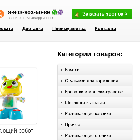
8-903-903-50-89
Заказать звонок >
звоните по WhatsApp и Viber
роката
Доставка
Преимущества
Контакты
Категории товаров:
Качели
Стульчики для кормления
Кроватки и манежи-кроватки
Шезлонги и люльки
Развивающие коврики
Прочее
ающий робот
Развивающие столики
"Танцуй и