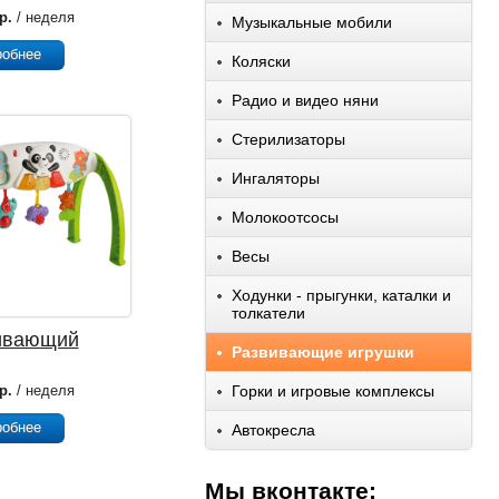
йся"
р.
/ неделя
Музыкальные мобили
робнее
Коляски
Радио и видео няни
Стерилизаторы
Ингаляторы
Молокоотсосы
Весы
Ходунки - прыгунки, каталки и
толкатели
ивающий
Развивающие игрушки
р FISHER
E Растем
р.
/ неделя
Горки и игровые комплексы
те
робнее
Автокресла
Мы вконтакте: