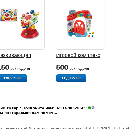
Развивающая
Игровой комплекс
игрушка MOLTO
FISHER PRICE
150
500
Дерево
Умный Дом
р.
/ неделя
р.
/ неделя
подробнее
подробнее
й товар? Позвоните нам: 8-903-903-50-89
ы постараемся вам помочь.
о развивался! Для этого, такие фирмы как: FISHER PRICE, EXERS