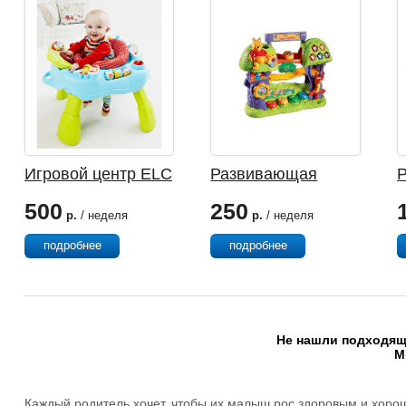
Игровой центр ELC
Развивающая
Цветущая Ферма
игрушка Vtech
500
250
ВИННИ ПУХ
р.
/ неделя
р.
/ неделя
подробнее
подробнее
Не нашли подходящи
М
Каждый родитель хочет, чтобы их малыш рос здоровым и хорош