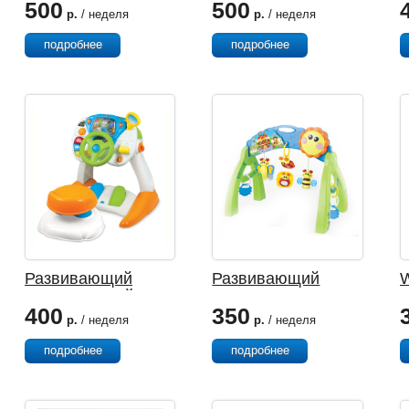
500
500
Vtech
Машина
р.
/ неделя
р.
/ неделя
подробнее
подробнее
Развивающий
Развивающий
центр УМНЫЙ
Тренажер
400
350
ВОДИТЕЛЬ WEINA
СОЛНЫШКО JIA
ц
р.
/ неделя
р.
/ неделя
LE TOYS
к
подробнее
подробнее