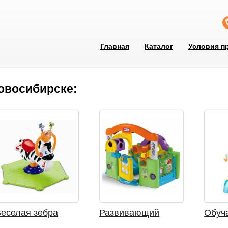
Главная
Каталог
Условия п
овосибирске:
еселая зебра
Развивающий
Обуч
isher Price
центр LITTLE
Бибо 