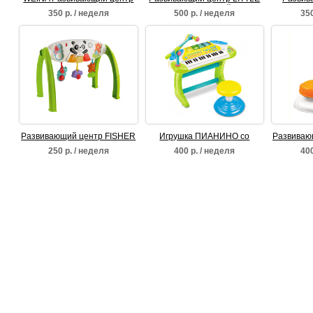
ходунки-каталка 2в1 WEINA
TIKETS "Волшебный домик"
СОЛНЫШ
350 р. / неделя
500 р. / неделя
350
РОБОТ
Развивающий центр FISHER
Игрушка ПИАНИНО со
Развива
PRICE Растем вместе
стулом WEINA
ВОД
250 р. / неделя
400 р. / неделя
400