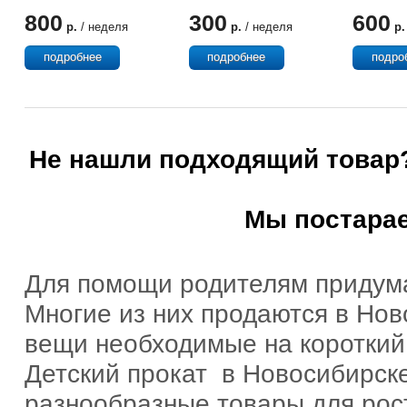
рециркулятор
Сколь
800
300
600
Армед СН 211-
Мозаи
р.
/ неделя
р.
/ неделя
р.
130 М/1
подробнее
подробнее
подро
Не нашли подходящий товар?
Мы постарае
Для помощи родителям придум
Многие из них продаются в Нов
вещи необходимые на короткий 
Детский прокат в Новосибирске
разнообразные товары для рост