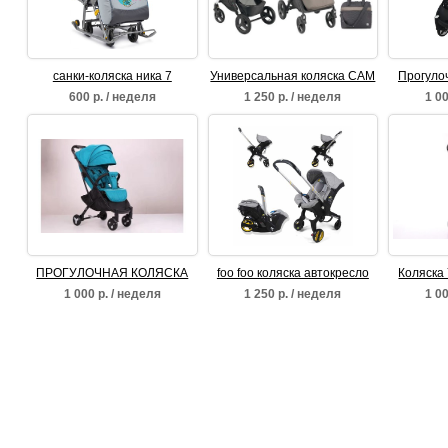
санки-коляска ника 7
Универсальная коляска CAM
Прогуло
Dinamico
600 р. / неделя
1 250 р. / неделя
1 00
ПРОГУЛОЧНАЯ КОЛЯСКА
foo foo коляска автокресло
Коляска 
YOYA PLUS 2 ЦВЕТ:
1 000 р. / неделя
1 250 р. / неделя
1 00
ИЗУМРУД