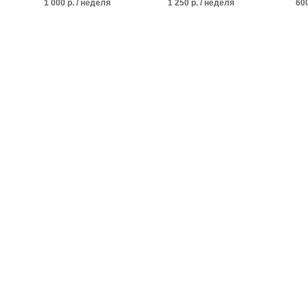
1 000 р. / неделя
1 250 р. / неделя
600