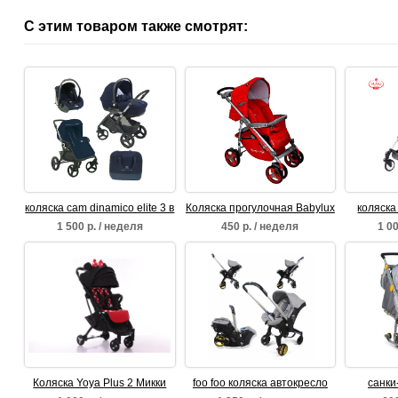
С этим товаром также смотрят:
коляска cam dinamico elite 3 в
Коляска прогулочная Babylux
коляска
1
Marina
1 500 р. / неделя
450 р. / неделя
1 00
Коляска Yoya Plus 2 Микки
foo foo коляска автокресло
санки