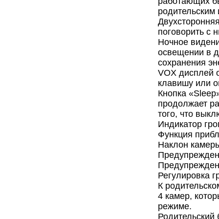
работающих бы
родительским 
Двухсторонняя
поговорить с н
Ночное видени
освещении в д
сохранения эн
VOX дисплей о
клавишу или о
Кнопка «Sleep
продолжает ра
того, что вык
Индикатор гро
Функция прибл
Наклон камеры
Предупреждени
Предупреждени
Регулировка г
К родительско
4 камер, кото
режиме.
Родительский 