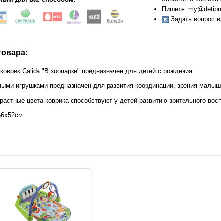
Пишите:
my@detipro
Задать вопрос в
товара:
оврик Calida "В зоопарке" предназначен для детей с рождения
ными игрушками предназначен для развития координации, зрения малыша
трастные цвета коврика способствуют у детей развитию зрительного вос
66х52см