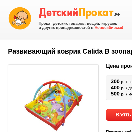
Прокат детских товаров, вещей, игрушек
и других принадлежностей в
Новосибирске!
Развивающий коврик Calida В зоопар
Цена прок
300
р.
/ н
400
р.
/ д
500
р.
/ м
Взять
Платите удоб