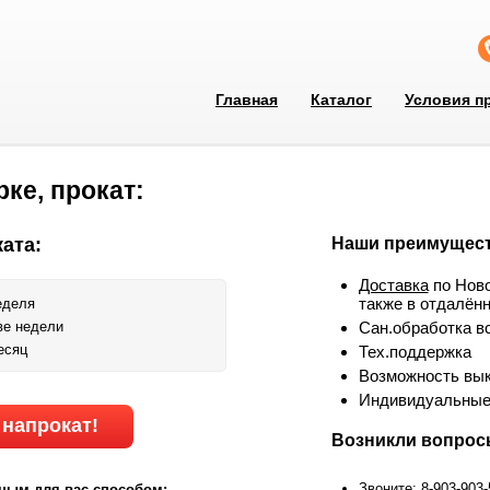
Главная
Каталог
Условия п
ке, прокат:
ата:
Наши преимущест
Доставка
по Ново
также в отдалён
еделя
ве недели
Сан.обработка в
есяц
Тех.поддержка
Возможность вык
Индивидуальные
 напрокат!
Возникли вопро
Звоните: 8-903-903
ным для вас способом: