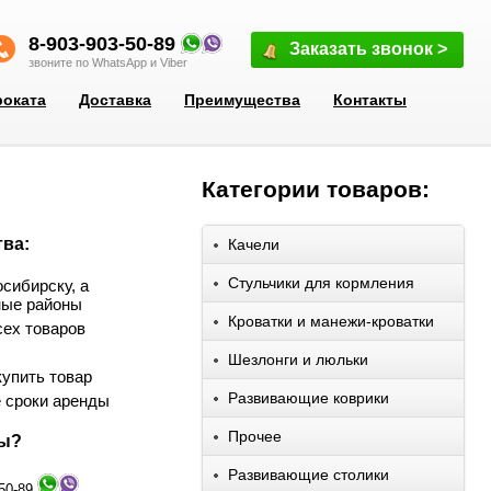
8-903-903-50-89
Заказать звонок >
звоните по WhatsApp и Viber
роката
Доставка
Преимущества
Контакты
Категории товаров:
ва:
Качели
Стульчики для кормления
сибирску, а
ные районы
Кроватки и манежи-кроватки
сех товаров
Шезлонги и люльки
упить товар
Развивающие коврики
 сроки аренды
Прочее
сы?
Развивающие столики
-50-89