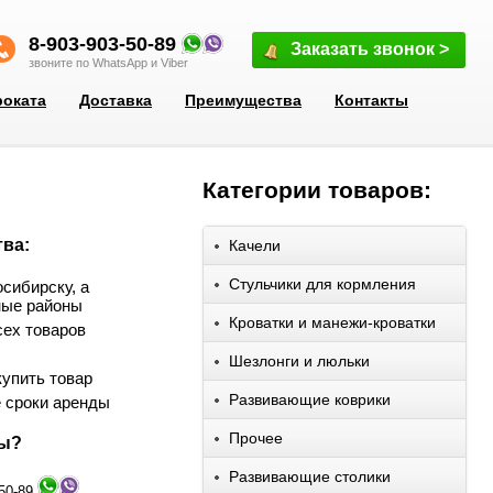
8-903-903-50-89
Заказать звонок >
звоните по WhatsApp и Viber
роката
Доставка
Преимущества
Контакты
Категории товаров:
ва:
Качели
Стульчики для кормления
сибирску, а
ные районы
Кроватки и манежи-кроватки
сех товаров
Шезлонги и люльки
упить товар
Развивающие коврики
 сроки аренды
Прочее
сы?
Развивающие столики
-50-89