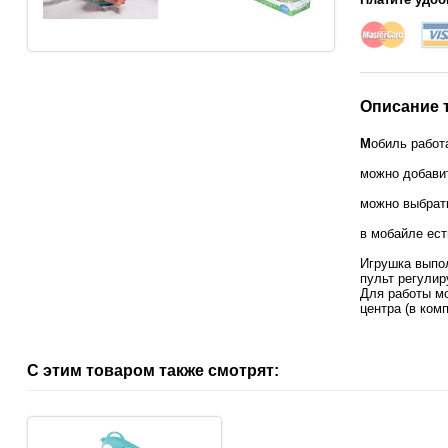
Описание 
М
обиль работа
можно добави
можно выбрат
в мобайле ест
Игрушка выпо
пульт регулир
Для работы мо
центра (в комп
С этим товаром также смотрят: