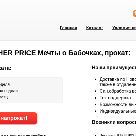
Главная
Каталог
Условия п
ER PRICE Мечты о Бабочках, прокат:
ата:
Наши преимущест
Доставка
по Ново
также в отдалён
еделя
ве недели
Сан.обработка в
есяц
Тех.поддержка
Возможность вык
Индивидуальные
 напрокат!
Возникли вопро
Звоните: 8-903-903
ным для вас способом: