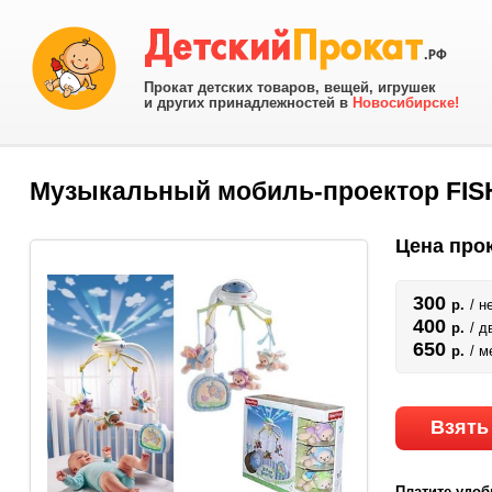
Прокат детских товаров, вещей, игрушек
и других принадлежностей в
Новосибирске!
Музыкальный мобиль-проектор FISH
Цена прок
300
р.
/ н
400
р.
/ д
650
р.
/ м
Взять
Платите удоб