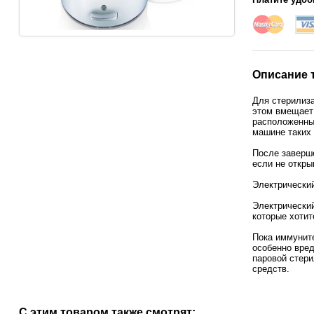
Описание 
Для стерилиза
этом вмещает 
расположенны
машине таких 
После заверше
если не откры
Электрический
Электрический
которые хотит
Пока иммуните
особенно вред
паровой стер
средств.
С этим товаром также смотрят: