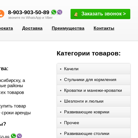
8-903-903-50-89
Заказать звонок >
звоните по WhatsApp и Viber
роката
Доставка
Преимущества
Контакты
Категории товаров:
ва:
Качели
Стульчики для кормления
сибирску, а
ные районы
Кроватки и манежи-кроватки
сех товаров
Шезлонги и люльки
упить товар
Развивающие коврики
 сроки аренды
Прочее
сы?
Развивающие столики
-50-89