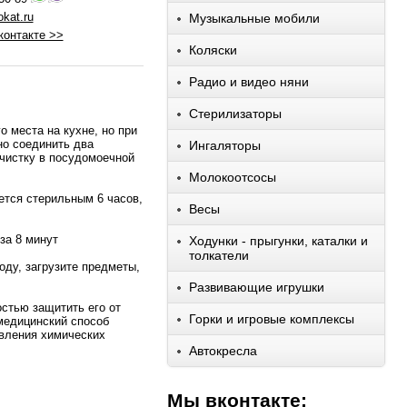
kat.ru
Музыкальные мобили
контакте >>
Коляски
Радио и видео няни
Стерилизаторы
 места на кухне, но при
но соединить два
Ингаляторы
чистку в посудомоечной
Молокоотсосы
ется стерильным 6 часов,
Весы
за 8 минут
Ходунки - прыгунки, каталки и
толкатели
оду, загрузите предметы,
Развивающие игрушки
стью защитить его от
Горки и игровые комплексы
 медицинский способ
авления химических
Автокресла
Мы вконтакте: