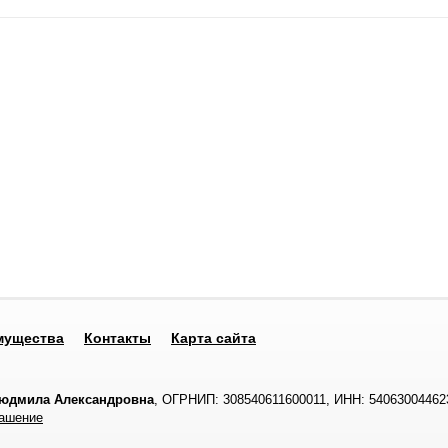
мущества
Контакты
Карта сайта
Людмила Александровна
, ОГРНИП: 308540611600011, ИНН: 54063004462
лашение