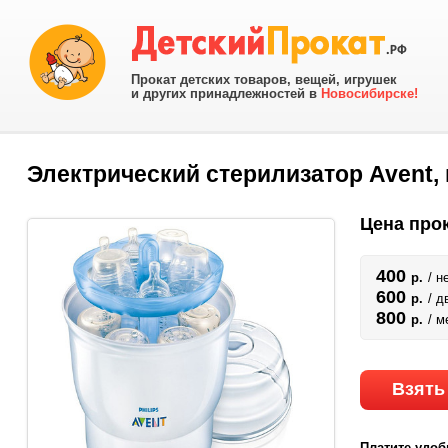
Прокат детских товаров, вещей, игрушек
и других принадлежностей в
Новосибирске!
Электрический стерилизатор Avent, 
Цена прок
400
р.
/ н
600
р.
/ д
800
р.
/ м
Взять
Платите удоб