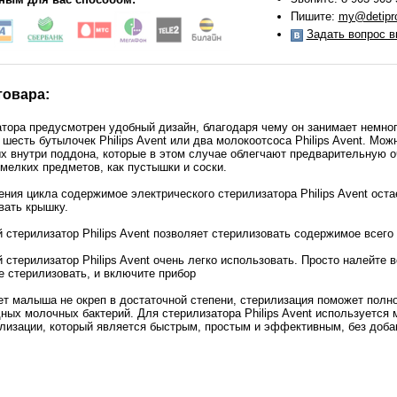
Пишите:
my@detipro
Задать вопрос в
товара:
тора предусмотрен удобный дизайн, благодаря чему он занимает немного
шесть бутылочек Philips Avent или два молокоотсоса Philips Avent. Мож
х внутри поддона, которые в этом случае облегчают предварительную о
мелких предметов, как пустышки и соски.
ния цикла содержимое электрического стерилизатора Philips Avent оста
вать крышку.
 стерилизатор Philips Avent позволяет стерилизовать содержимое всего 
 стерилизатор Philips Avent очень легко использовать. Просто налейте в
е стерилизовать, и включите прибор
т малыша не окреп в достаточной степени, стерилизация поможет полно
ных молочных бактерий. Для стерилизатора Philips Avent используется
илизации, который является быстрым, простым и эффективным, без доб