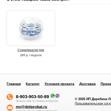
Стерилизатор для
микроволновой печи Avent
200 р. / неделя
Главная
Каталог
Условия проката
Доставка
Преи
8-903-903-50-89
© 2026
ИП Дерябина 
звоните нам по любым вопросам
Пользовательское сог
my@detiprokat.ru
пишите нам по любым вопросам