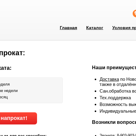
Главная
Каталог
Условия п
прокат:
ата:
Наши преимущест
Доставка
по Ново
также в отдалён
еделя
ве недели
Сан.обработка в
есяц
Тех.поддержка
Возможность вык
Индивидуальные
 напрокат!
Возникли вопро
Звоните: 8-903-903
ным для вас способом: