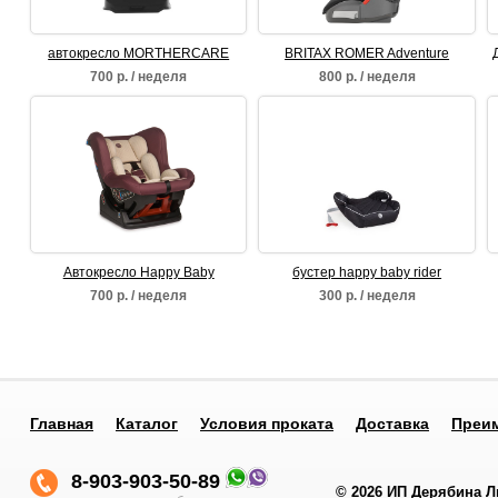
автокресло MORTHERCARE
BRITAX ROMER Adventure
Cosmos Black Trendline
700 р. / неделя
800 р. / неделя
Автокресло Happy Baby
бустер happy baby rider
Passenger
700 р. / неделя
300 р. / неделя
Главная
Каталог
Условия проката
Доставка
Преи
8-903-903-50-89
© 2026
ИП Дерябина 