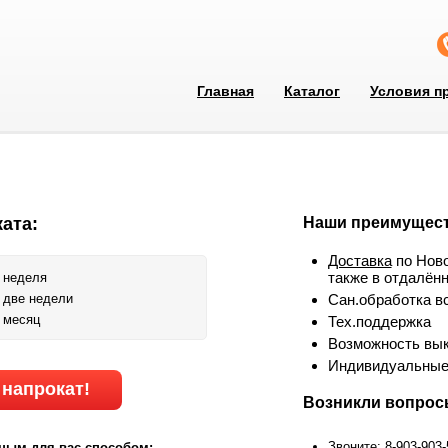
Главная
Каталог
Условия п
ата:
Наши преимущест
Доставка
по Ново
также в отдалён
/ неделя
/ две недели
Сан.обработка в
/ месяц
Тех.поддержка
Возможность вык
Индивидуальные
 напрокат!
Возникли вопро
Звоните: 8-903-903
ным для вас способом: