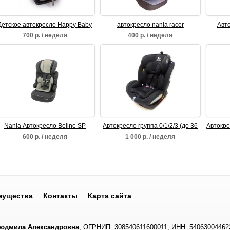
Детское автокресло Happy Baby
автокресло nania racer
Авто
Passenger 0+\1 (0-25 кг)
700 р. / неделя
400 р. / неделя
Nania Автокресло Beline SP
Автокресло группа 0/1/2/3 (до 36
Автокре
кг) Legacy
600 р. / неделя
1 000 р. / неделя
мущества
Контакты
Карта сайта
Людмила Александровна
, ОГРНИП: 308540611600011, ИНН: 54063004462