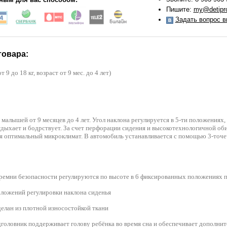
Пишите:
my@detipro
Задать вопрос в
товара:
от 9 до 18 кг, возраст от 9 мес. до 4 лет)
 малышей от 9 месяцев до 4 лет. Угол наклона регулируется в 5-ти положениях
дыхает и бодрствует. За счет перфорации сидения и высокотехнологичной обив
 оптимальный микроклимат. В автомобиль устанавливается с помощью 3-точе
ремни безопасности регулируются по высоте в 6 фиксированных положениях п
ложений регулировки наклона сиденья
делан из плотной износостойкой ткани
оловник поддерживает голову ребёнка во время сна и обеспечивает дополнит