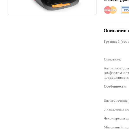
Описание 
Группа:
1 (вес 
Описание:
Автокресло для
комфортом и от
поддерживается
Особенности:
Пятиточечные 
5 наклонных по
Чехол кресла с
Массивный подг