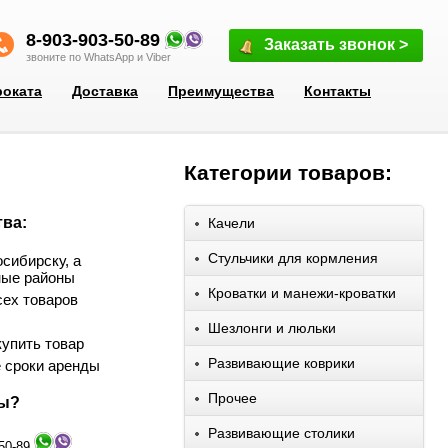
8-903-903-50-89
Заказать звонок >
звоните по WhatsApp и Viber
роката
Доставка
Преимущества
Контакты
Категории товаров:
ва:
Качели
Стульчики для кормления
сибирску, а
ные районы
Кроватки и манежи-кроватки
сех товаров
Шезлонги и люльки
упить товар
Развивающие коврики
 сроки аренды
Прочее
сы?
Развивающие столики
-50-89