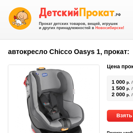
Прокат детских товаров, вещей, игрушек
и других принадлежностей в
Новосибирске!
автокресло Chicco Oasys 1, прокат:
Цена прок
1 000
р.
1 500
р.
2 000
р.
Взять
Платите удоб