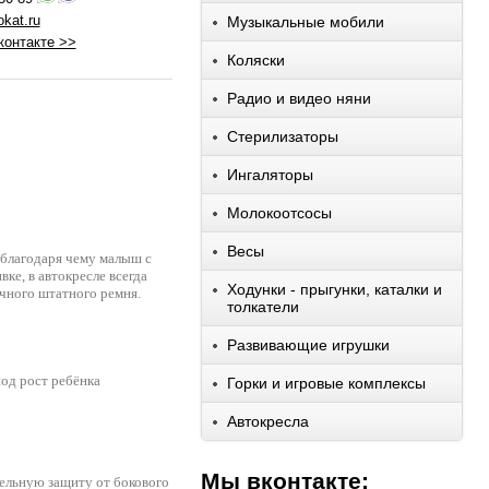
kat.ru
Музыкальные мобили
контакте >>
Коляски
Радио и видео няни
Стерилизаторы
Ингаляторы
Молокоотсосы
Весы
, благодаря чему малыш с
ке, в автокресле всегда
Ходунки - прыгунки, каталки и
чного штатного ремня.
толкатели
Развивающие игрушки
од рост ребёнка
Горки и игровые комплексы
Автокресла
Мы вконтакте:
ельную защиту от бокового